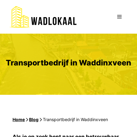
Ga
naar
Menu
de
inhoud
Transportbedrijf in Waddinxveen
Home
-
Blog
-
Transportbedrijf in Waddinxveen
Als je op zoek bent naar een betrouwbaar