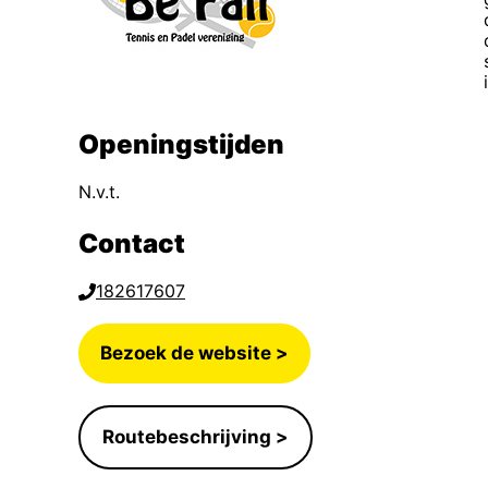
Openingstijden
N.v.t.
Contact
182617607
Bezoek de website >
Routebeschrijving >