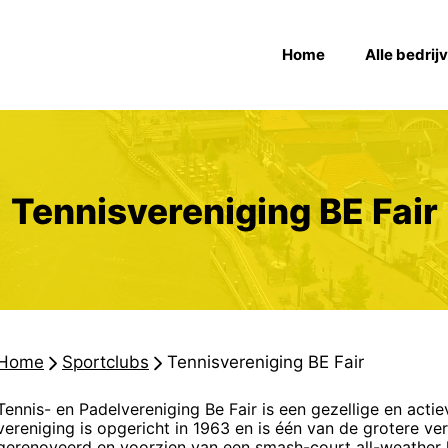
Home
Alle bedrij
Tennisvereniging BE Fair
Home
-
Sportclubs
-
Tennisvereniging BE Fair
Tennis- en Padelvereniging Be Fair is een gezellige en actie
vereniging is opgericht in 1963 en is één van de grotere ver
gerenoveerd en voorzien van een smash-court all-weather