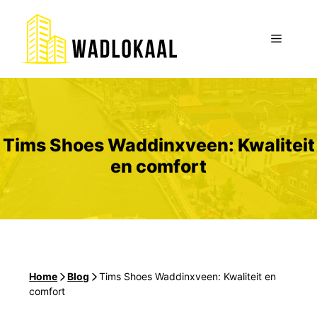
Ga
naar
Menu
de
inhoud
Tims Shoes Waddinxveen: Kwaliteit
en comfort
Home
-
Blog
-
Tims Shoes Waddinxveen: Kwaliteit en
comfort