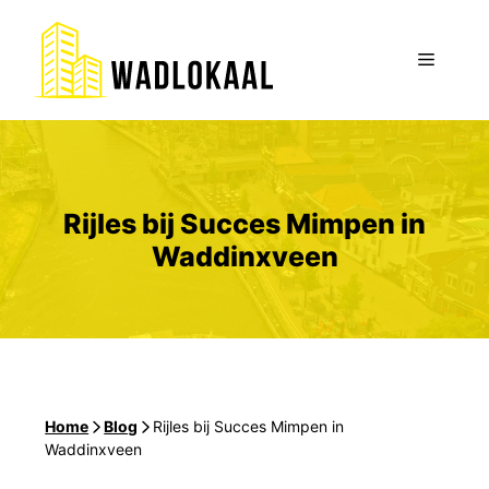
Ga
naar
Menu
de
inhoud
Rijles bij Succes Mimpen in
Waddinxveen
Home
-
Blog
-
Rijles bij Succes Mimpen in
Waddinxveen