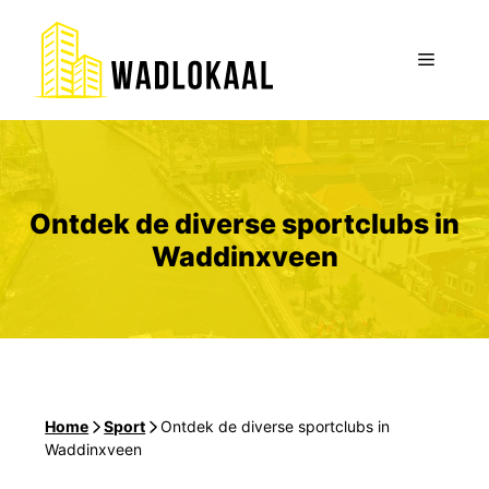
Ga
naar
Menu
de
inhoud
Ontdek de diverse sportclubs in
Waddinxveen
Home
-
Sport
-
Ontdek de diverse sportclubs in
Waddinxveen