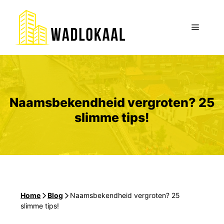
Ga
naar
Menu
de
inhoud
Naamsbekendheid vergroten? 25
slimme tips!
Home
-
Blog
-
Naamsbekendheid vergroten? 25
slimme tips!