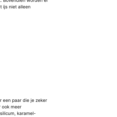
k. Bovendien worden er
ijs niet alleen
 een paar die je zeker
er ook meer
silicum, karamel-