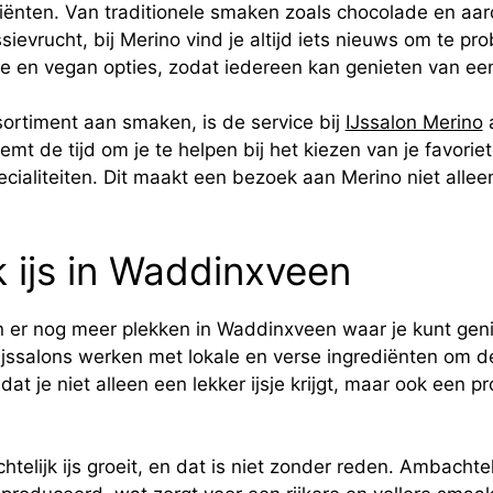
ënten. Van traditionele smaken zoals chocolade en aar
ievrucht, bij Merino vind je altijd iets nieuws om te pr
je en vegan opties, zodat iedereen kan genieten van een h
ortiment aan smaken, is de service bij
IJssalon Merino
a
emt de tijd om je te helpen bij het kiezen van je favori
cialiteiten. Dit maakt een bezoek aan Merino niet allee
 ijs in Waddinxveen
jn er nog meer plekken in Waddinxveen waar je kunt gen
 ijssalons werken met lokale en verse ingrediënten om de
at je niet alleen een lekker ijsje krijgt, maar ook een 
telijk ijs groeit, en dat is niet zonder reden. Ambachteli