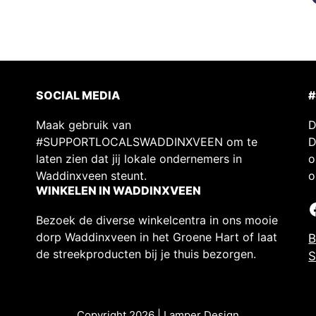
SOCIAL MEDIA
Maak gebruik van
D
#SUPPORTLOCALSWADDINXVEEN om te
D
laten zien dat jij lokale ondernemers in
o
Waddinxveen steunt.
o
WINKELEN IN WADDINXVEEN
Bezoek de diverse winkelcentra in ons mooie
dorp Waddinxveen in het Groene Hart of laat
B
de streekproducten bij je thuis bezorgen.
S
Copyright 2026 |
Lamper Design