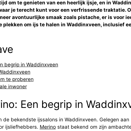
ijd om te genieten van een heerlijk ijsje, en in Waddi
waar je terecht kunt voor een verfrissende traktatie. 
meer avontuurlijke smaak zoals pistache, er is voor ied
e plekken om ijs te halen in Waddinxveen, inclusief een
ave
en begrip in Waddinxveen
n Waddinxveen
m te proberen
kale inwoner
ino: Een begrip in Waddinx
an de bekendste ijssalons in Waddinxveen. Gelegen aan 
r ijsliefhebbers.
Merino
staat bekend om zijn ambachteli