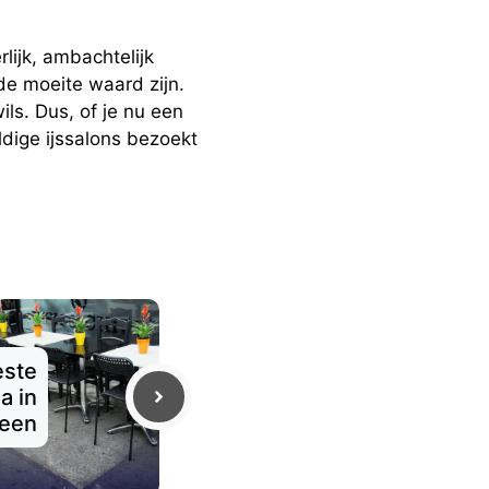
lijk, ambachtelijk
 de moeite waard zijn.
ls. Dus, of je nu een
dige ijssalons bezoekt
este
a in
een