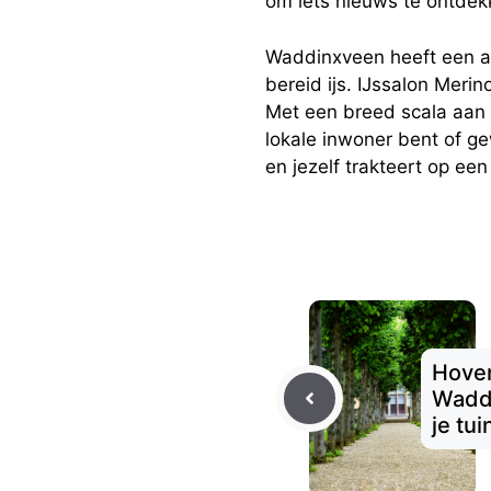
om iets nieuws te ontdekk
Waddinxveen heeft een aan
bereid ijs. IJssalon Merin
Met een breed scala aan s
lokale inwoner bent of g
en jezelf trakteert op een 
Hoven
Waddi
je tu