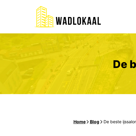
Ga
naar
de
inhoud
De b
Home
-
Blog
-
De beste ijssal