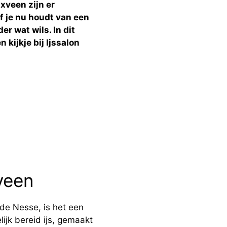
nxveen zijn er
Of je nu houdt van een
er wat wils. In dit
 kijkje bij Ijssalon
veen
de Nesse, is het een
jk bereid ijs, gemaakt