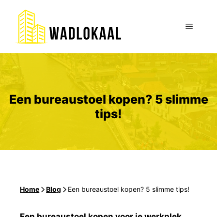
Ga
naar
Menu
de
inhoud
Een bureaustoel kopen? 5 slimme
tips!
Home
-
Blog
-
Een bureaustoel kopen? 5 slimme tips!
Een bureaustoel kopen voor je werkplek