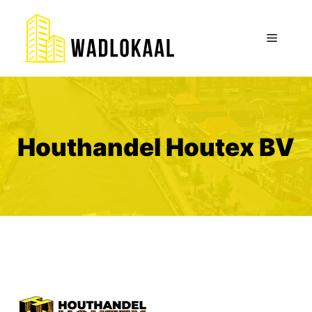
Ga
naar
Menu
de
inhoud
Houthandel Houtex BV