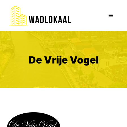
Ga
naar
Menu
de
inhoud
De Vrije Vogel